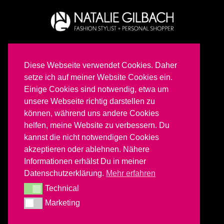
Homebase:
Essen City
In Präsenz:
national
Diese Webseite verwendet Cookies. Daher
Online:
global
setze ich auf meiner Website Cookies ein.
Einige Cookies sind notwendig, etwa um
unsere Webseite richtig darstellen zu
Tel.: 0201 – 28 81 19 48
Mobil: 0176 – 62 56 85 66
können, während uns andere Cookies
hello@findedeinenlook.de
helfen, meine Website zu verbessern. Du
kannst die nicht notwendigen Cookies
akzeptieren oder ablehnen. Nähere
IMPRESSUM
Informationen erhälst Du in meiner
DATENSCHUTZ
Datenschutzerklärung.
Mehr erfahren
Technical
Technical
Marketing
Marketing